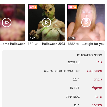
בחינם
בחינם
0:47
1:08
162
1882
lcome Halloween
Halloween 2023
A perfect gift for you
פרטי הדוגמנית
גיל:
19 שנים
מעוניין ב-:
זכר, הנשים, זוגות, טראנס
גובה:
4'11"
משקל:
121 lb
שיער:
בלונדינית
עיניים:
חום