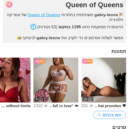
Queen of Queens
gabry-leone
משתתפת בתחרות
Queen of Queens
של אמריקה
הלטינית.
הדוגמנית ממוקמת כרגע
1195 במקום
(53 נקודות).
אפשר לשלוח אסימונים כדי לקרב את
gabry-leone
לניצחון!
תמונות
בחינם
בחינם
8
10
1310
201
Valentine's Day without limits 💞
💋 “Look at me… but don't fall in love”
🖤 ​​Elegance that provokes.
צפו בכולם
סרטים