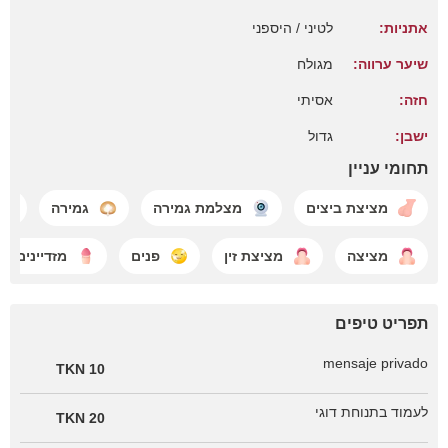
אתניות:
לטיני / היספני
שיער ערווה:
מגולח
חזה:
אסיתי
ישבן:
גדול
תחומי עניין
מציצת ביצים
מצלמת גמירה
גמירה
מציצה
מציצת זין
פנים
מזדיינים
תפריט טיפים
mensaje privado
10 TKN
לעמוד בתנוחת דוגי
20 TKN