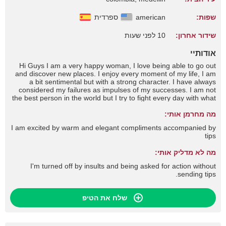
שפות:
american
ספרדית
שידור אחרון:
10 לפני שעות
אודותיי
Hi Guys I am a very happy woman, I love being able to go out
and discover new places. I enjoy every moment of my life, I am
a bit sentimental but with a strong character. I have always
considered my failures as impulses of my successes. I am not
the best person in the world but I try to fight every day with what
I face in life to achieve my goals. My challenges is to go through
מה מחרמן אותי:
the obstacles and help whoever I can along the way.
I am excited by warm and elegant compliments accompanied by
tips
מה לא מדליק אותי:
I'm turned off by insults and being asked for action without
sending tips.
שלח את הטיפ